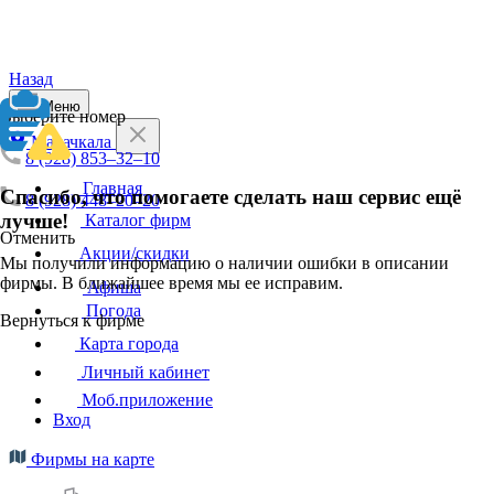
Назад
Меню
Выберите номер
Махачкала
8 (928) 853‒32‒10
Главная
Спасибо, что помогаете сделать наш сервис ещё
8 (928) 448‒20‒20
лучше!
Каталог фирм
Отменить
Акции/скидки
Мы получили информацию о наличии ошибки в описании
фирмы. В ближайшее время мы ее исправим.
Афиша
Погода
Вернуться к фирме
Карта города
Личный кабинет
Моб.приложение
Вход
Фирмы на карте