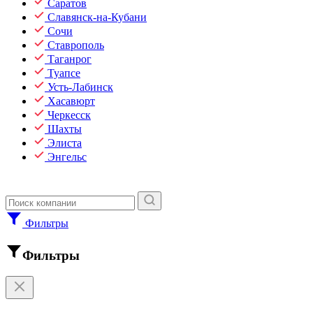
Саратов
Славянск-на-Кубани
Сочи
Ставрополь
Таганрог
Туапсе
Усть-Лабинск
Хасавюрт
Черкесск
Шахты
Элиста
Энгельс
Фильтры
Фильтры