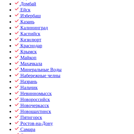
Домбай
Ейск
Избербаш
Казань
Калининград
Каспийск
Кизилюрт
Краснодар
Крымск
Майкоп
Махачкала
Минеральные Воды
Набережные челны
Назрань
Нальчик
Невинномысск
Новороссийск
Новочеркасск
Новошахтинск
Пятигорск
Ростов-на-Дону
Самара