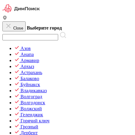
Выберите город
Close
Азов
Анапа
Армавир
Архыз
Астрахань
Балаково
Буйнакск
Владикавказ
Волгоград
Волгодонск
Волжский
Геленджик
Горячий ключ
Грозный
Дербент