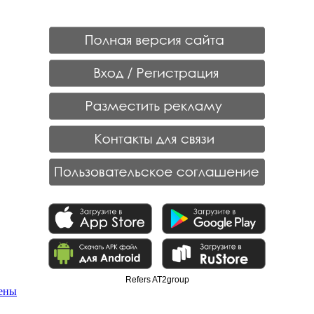
Refers AT2group
щены