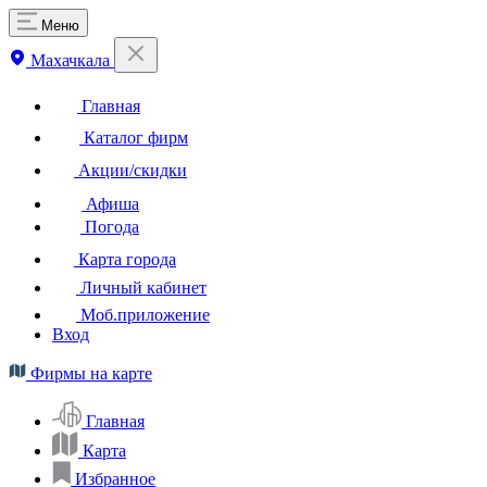
Меню
Махачкала
Главная
Каталог фирм
Акции/скидки
Афиша
Погода
Карта города
Личный кабинет
Моб.приложение
Вход
Фирмы на карте
Главная
Карта
Избранное