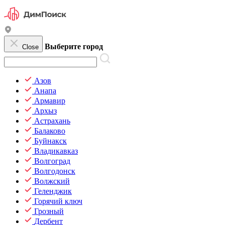
Выберите город
Close
Азов
Анапа
Армавир
Архыз
Астрахань
Балаково
Буйнакск
Владикавказ
Волгоград
Волгодонск
Волжский
Геленджик
Горячий ключ
Грозный
Дербент