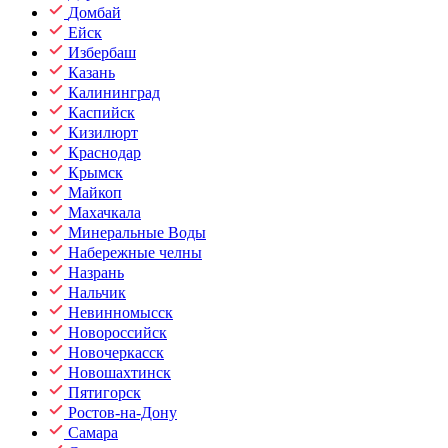
Домбай
Ейск
Избербаш
Казань
Калининград
Каспийск
Кизилюрт
Краснодар
Крымск
Майкоп
Махачкала
Минеральные Воды
Набережные челны
Назрань
Нальчик
Невинномысск
Новороссийск
Новочеркасск
Новошахтинск
Пятигорск
Ростов-на-Дону
Самара