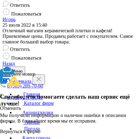
Ответить
Пожаловаться
Игорь
25 июля 2022 в 15:40
Отличный магазин керамической плитки и кафеля!
Приемлемые цены. Продавец работает с покупателем. Самое
главное большой выбор товара.
Ответить
Пожаловаться
Назад
Меню
Выберите номер
Махачкала
8 (989) 289-70-60
Главная
Спасибо, что помогаете сделать наш сервис ещё
8 (938) 447-04-47
лучше!
Каталог фирм
Отменить
Акции/скидки
Мы получили информацию о наличии ошибки в описании
фирмы. В ближайшее время мы ее исправим.
Афиша
Погода
Вернуться к фирме
Карта города