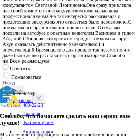
консультантом Светланой Леонидовна.Она сразу привлекла
нас своей компетентностью,чувством юмора,высоким
профессионализмом.Она так интересно рассказывала о
предстоящих экскурсиях,что отказаться было невозможно.С
поезда мы все организованно пошли в офис.Оттуда мы
поехали на автобусе с опытным водителем Василием и гидом
Айданой.Обзорная экскурсия по городу с заездом на гору
Ахун оказалась действительно увлекательной и
впечатляющий.Время целого дня прошло так незаметно,что
даже было жалко расставаться с организаторами.Спасибо
им.Всем рекомендуем.
Ответить
Пожаловаться
Назад
Меню
Выберите номер
Махачкала
8 (988) 403-22-23
Главная
Спасибо, что помогаете сделать наш сервис ещё
Отменить
лучше!
Каталог фирм
Акции/скидки
Мы получили информацию о наличии ошибки в описании