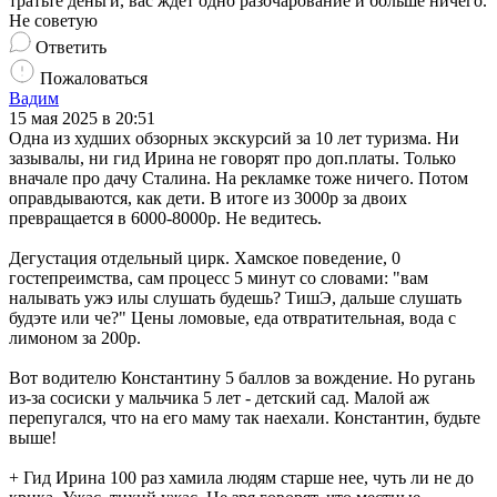
тратьте деньги, вас ждет одно разочарование и больше ничего.
Не советую
Ответить
Пожаловаться
Вадим
15 мая 2025 в 20:51
Одна из худших обзорных экскурсий за 10 лет туризма. Ни
зазывалы, ни гид Ирина не говорят про доп.платы. Только
вначале про дачу Сталина. На рекламке тоже ничего. Потом
оправдываются, как дети. В итоге из 3000р за двоих
превращается в 6000-8000р. Не ведитесь.
Дегустация отдельный цирк. Хамское поведение, 0
гостепреимства, сам процесс 5 минут со словами: "вам
налывать ужэ илы слушать будешь? ТишЭ, дальше слушать
будэте или че?" Цены ломовые, еда отвратительная, вода с
лимоном за 200р.
Вот водителю Константину 5 баллов за вождение. Но ругань
из-за сосиски у мальчика 5 лет - детский сад. Малой аж
перепугался, что на его маму так наехали. Константин, будьте
выше!
+ Гид Ирина 100 раз хамила людям старше нее, чуть ли не до