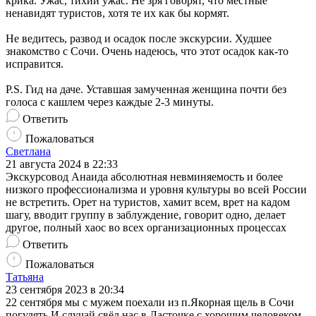
крика. Ужас, тихий ужас. Не зря говорят, что местные
ненавидят туристов, хотя те их как бы кормят.
Не ведитесь, развод и осадок после экскурсии. Худшее
знакомство с Сочи. Очень надеюсь, что этот осадок как-то
исправится.
P.S. Гид на даче. Уставшая замученная женщина почти без
голоса с кашлем через каждые 2-3 минуты.
Ответить
Пожаловаться
Светлана
21 августа 2024 в 22:33
Экскурсовод Анаида абсолютная невминяемость и более
низкого профессионализма и уровня культуры во всей России
не встретить. Орет на туристов, хамит всем, врет на кадом
шагу, вводит группу в заблуждение, говорит одно, делает
другое, полный хаос во всех организационных процессах
Ответить
Пожаловаться
Татьяна
23 сентября 2023 в 20:34
22 сентября мы с мужем поехали из п.Якорная щель в Сочи
погулять.И случай свёл нас в Ласточке с хорошим человеком-