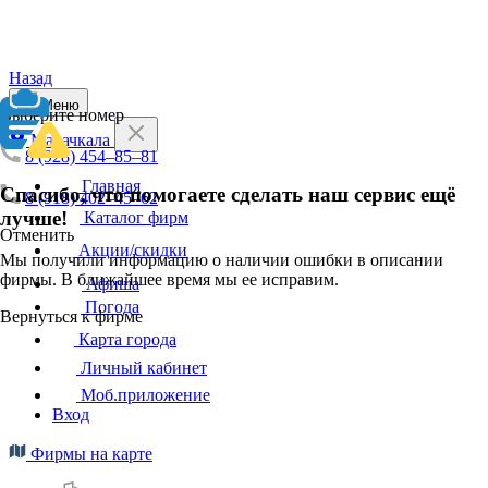
Назад
Меню
Выберите номер
Махачкала
8 (928) 454‒85‒81
Главная
Спасибо, что помогаете сделать наш сервис ещё
8 (918) 402‒45‒62
лучше!
Каталог фирм
Отменить
Акции/скидки
Мы получили информацию о наличии ошибки в описании
фирмы. В ближайшее время мы ее исправим.
Афиша
Погода
Вернуться к фирме
Карта города
Личный кабинет
Моб.приложение
Вход
Фирмы на карте